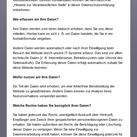
Websitebetreiber. Dessen Kontaktdaten können Sie dem Abschnitt
„Hinweis zur Verantwortlichen Stelle“ in dieser Datenschutzerklärung
entnehmen.
Wie erfassen wir Ihre Daten?
Ihre Daten werden zum einen dadurch erhoben, dass Sie uns diese
mitteilen. Hierbei kann es sich z. B. um Daten handeln, die Sie in ein
Kontaktformular eingeben.
Andere Daten werden automatisch oder nach Ihrer Einwilligung beim
Besuch der Website durch unsere IT-Systeme erfasst. Das sind vor allem
technische Daten (z. B. Internetbrowser, Betriebssystem oder Uhrzeit des
Seitenaufrufs). Die Erfassung dieser Daten erfolgt automatisch, sobald Sie
diese Website betreten.
Wofür nutzen wir Ihre Daten?
Ein Teil der Daten wird erhoben, um eine fehlerfreie Bereitstellung der
Website zu gewährleisten. Andere Daten können zur Analyse Ihres
Nutzerverhaltens verwendet werden.
Welche Rechte haben Sie bezüglich Ihrer Daten?
Sie haben jederzeit das Recht, unentgeltlich Auskunft über Herkunft,
Empfänger und Zweck Ihrer gespeicherten personenbezogenen Daten zu
erhalten. Sie haben außerdem ein Recht, die Berichtigung oder Löschung
dieser Daten zu verlangen. Wenn Sie eine Einwilligung zur
Datenverarbeitung erteilt haben, können Sie diese Einwilligung jederzeit für