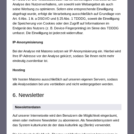
Analyse des Nutzerverhaltens, um sowohl sein Webangebot als auch
seine Werbung zu optimieren. Sofern eine entsprechende Einwilligung
abgefragt wurde, erfolgt die Verarbeitung ausschließlich auf Grundlage von
Art. 6 Abs. 1 lit. a DSGVO und § 25 Abs. 1 TDDDG, soweit die Einwilligung
die Speicherung von Cookies oder den Zugriff auf Informationen im
Endgerät des Nutzers (z. B. Device-Fingerprinting) im Sinne des TDDDG
umfasst. Die Einwilligung ist jederzeit widerrufbar.
IP-Anonymisierung
Bei der Analyse mit Matomo setzen wir IP-Anonymisierung ein. Hierbei wird
Ihre IP-Adresse vor der Analyse gekürzt, sodass Sie Ihnen nicht mehr
eindeutig zuordenbar ist.
Hosting
Wir hosten Matomo ausschließlich auf unseren eigenen Servern, sodass
alle Analysedaten bei uns verbleiben und nicht weitergegeben werden.
6. Newsletter
Newsletter­daten
Auf unserer Internetseite wird den Benutzern die Möglichkeit eingeräumt,
einen oder mehrere Newsletter zu abonnieren. Als Newslettersystem wird
das System kulturkurier.de der data kulturlink ag (Berlin) verwendet.