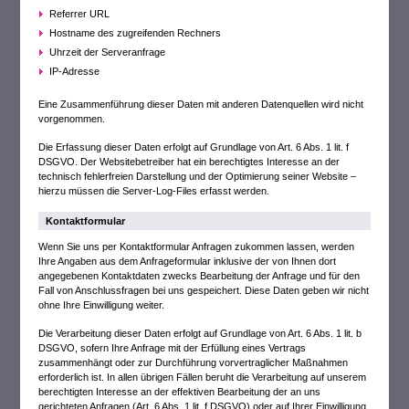
Referrer URL
Hostname des zugreifenden Rechners
Uhrzeit der Serveranfrage
IP-Adresse
Eine Zusammenführung dieser Daten mit anderen Datenquellen wird nicht
vorgenommen.
Die Erfassung dieser Daten erfolgt auf Grundlage von Art. 6 Abs. 1 lit. f
DSGVO. Der Websitebetreiber hat ein berechtigtes Interesse an der
technisch fehlerfreien Darstellung und der Optimierung seiner Website –
hierzu müssen die Server-Log-Files erfasst werden.
Kontaktformular
Wenn Sie uns per Kontaktformular Anfragen zukommen lassen, werden
Ihre Angaben aus dem Anfrageformular inklusive der von Ihnen dort
angegebenen Kontaktdaten zwecks Bearbeitung der Anfrage und für den
Fall von Anschlussfragen bei uns gespeichert. Diese Daten geben wir nicht
ohne Ihre Einwilligung weiter.
Die Verarbeitung dieser Daten erfolgt auf Grundlage von Art. 6 Abs. 1 lit. b
DSGVO, sofern Ihre Anfrage mit der Erfüllung eines Vertrags
zusammenhängt oder zur Durchführung vorvertraglicher Maßnahmen
erforderlich ist. In allen übrigen Fällen beruht die Verarbeitung auf unserem
berechtigten Interesse an der effektiven Bearbeitung der an uns
gerichteten Anfragen (Art. 6 Abs. 1 lit. f DSGVO) oder auf Ihrer Einwilligung