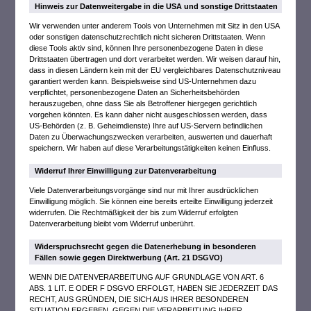
Hinweis zur Datenweitergabe in die USA und sonstige Drittstaaten
Wir verwenden unter anderem Tools von Unternehmen mit Sitz in den USA
oder sonstigen datenschutzrechtlich nicht sicheren Drittstaaten. Wenn
diese Tools aktiv sind, können Ihre personenbezogene Daten in diese
Drittstaaten übertragen und dort verarbeitet werden. Wir weisen darauf hin,
dass in diesen Ländern kein mit der EU vergleichbares Datenschutzniveau
garantiert werden kann. Beispielsweise sind US-Unternehmen dazu
verpflichtet, personenbezogene Daten an Sicherheitsbehörden
herauszugeben, ohne dass Sie als Betroffener hiergegen gerichtlich
vorgehen könnten. Es kann daher nicht ausgeschlossen werden, dass
US-Behörden (z. B. Geheimdienste) Ihre auf US-Servern befindlichen
Daten zu Überwachungszwecken verarbeiten, auswerten und dauerhaft
speichern. Wir haben auf diese Verarbeitungstätigkeiten keinen Einfluss.
Widerruf Ihrer Einwilligung zur Datenverarbeitung
Viele Datenverarbeitungsvorgänge sind nur mit Ihrer ausdrücklichen
Einwilligung möglich. Sie können eine bereits erteilte Einwilligung jederzeit
widerrufen. Die Rechtmäßigkeit der bis zum Widerruf erfolgten
Datenverarbeitung bleibt vom Widerruf unberührt.
Widerspruchsrecht gegen die Datenerhebung in besonderen
Fällen sowie gegen Direktwerbung (Art. 21 DSGVO)
WENN DIE DATENVERARBEITUNG AUF GRUNDLAGE VON ART. 6
ABS. 1 LIT. E ODER F DSGVO ERFOLGT, HABEN SIE JEDERZEIT DAS
RECHT, AUS GRÜNDEN, DIE SICH AUS IHRER BESONDEREN
SITUATION ERGEBEN, GEGEN DIE VERARBEITUNG IHRER