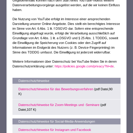
Gegebenenfalls können nach dem Start eines YouTube-Videos weitere
Datenverarbeitungsvorgänge ausgelöst werden, auf die wir keinen Einfluss
haben.
Die Nutzung von YouTube erfolgt im Interesse einer ansprechenden
Darstellung unserer Online-Angebote. Dies stellt ein berechtigtes Interesse
im Sinne von Art. 6 Abs. 1 lit. f DSGVO dar. Sofern eine entsprechende
Einwilligung abgefragt wurde, erfolgt die Verarbeitung ausschließlich auf
Grundlage von Art. 6 Abs. 1 lit. a DSGVO und § 25 Abs. 1 TDDDG, soweit
die Einwilligung die Speicherung von Cookies oder den Zugriff auf
Informationen im Endgerät des Nutzers (z. B. Device-Fingerprinting) im
Sinne des TDDDG umfasst. Die Einwilligung ist jederzeit widerrufbar.
Weitere Informationen über Datenschutz bei YouTube finden Sie in deren
Datenschutzerklärung unter:
https://policies.google.com/privacy?hl=de
.
Datenschutzhinweise
Datenschutzhinweise für das Bewerbungsverfahren
(pdf Datei,90
K)
Datenschutzhinweise für Zoom-Meetings und -Seminare
(pdf
Datei,107 K)
Datenschutzhinweise für Social-Media-Anwendungen
Datenschutzhinweise für Instagram und Facebook