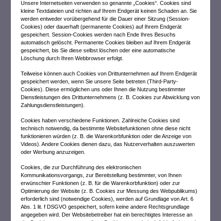
Unsere Internetseiten verwenden so genannte „Cookies“. Cookies sind
kleine Textdateien und richten auf Ihrem Endgerät keinen Schaden an. Sie
werden entweder vorübergehend für die Dauer einer Sitzung (Session-
Cookies) oder dauerhaft (permanente Cookies) auf Ihrem Endgerät
gespeichert. Session-Cookies werden nach Ende Ihres Besuchs
automatisch gelöscht. Permanente Cookies bleiben auf Ihrem Endgerät
gespeichert, bis Sie diese selbst löschen oder eine automatische
Löschung durch Ihren Webbrowser erfolgt.
Teilweise können auch Cookies von Drittunternehmen auf Ihrem Endgerät
gespeichert werden, wenn Sie unsere Seite betreten (Third-Party-
Cookies). Diese ermöglichen uns oder Ihnen die Nutzung bestimmter
Dienstleistungen des Drittunternehmens (z. B. Cookies zur Abwicklung von
Zahlungsdienstleistungen).
Cookies haben verschiedene Funktionen. Zahlreiche Cookies sind
technisch notwendig, da bestimmte Websitefunktionen ohne diese nicht
funktionieren würden (z. B. die Warenkorbfunktion oder die Anzeige von
Videos). Andere Cookies dienen dazu, das Nutzerverhalten auszuwerten
oder Werbung anzuzeigen.
Cookies, die zur Durchführung des elektronischen
Kommunikationsvorgangs, zur Bereitstellung bestimmter, von Ihnen
erwünschter Funktionen (z. B. für die Warenkorbfunktion) oder zur
Optimierung der Website (z. B. Cookies zur Messung des Webpublikums)
erforderlich sind (notwendige Cookies), werden auf Grundlage von Art. 6
Abs. 1 lit. f DSGVO gespeichert, sofern keine andere Rechtsgrundlage
angegeben wird. Der Websitebetreiber hat ein berechtigtes Interesse an