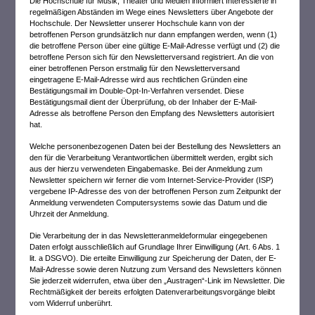
Die Hochschule für Musik, Theater und Medien informiert Interessierte in
regelmäßigen Abständen im Wege eines Newsletters über Angebote der
Hochschule. Der Newsletter unserer Hochschule kann von der
betroffenen Person grundsätzlich nur dann empfangen werden, wenn (1)
die betroffene Person über eine gültige E-Mail-Adresse verfügt und (2) die
betroffene Person sich für den Newsletterversand registriert. An die von
einer betroffenen Person erstmalig für den Newsletterversand
eingetragene E-Mail-Adresse wird aus rechtlichen Gründen eine
Bestätigungsmail im Double-Opt-In-Verfahren versendet. Diese
Bestätigungsmail dient der Überprüfung, ob der Inhaber der E-Mail-
Adresse als betroffene Person den Empfang des Newsletters autorisiert
hat.
Welche personenbezogenen Daten bei der Bestellung des Newsletters an
den für die Verarbeitung Verantwortlichen übermittelt werden, ergibt sich
aus der hierzu verwendeten Eingabemaske. Bei der Anmeldung zum
Newsletter speichern wir ferner die vom Internet-Service-Provider (ISP)
vergebene IP-Adresse des von der betroffenen Person zum Zeitpunkt der
Anmeldung verwendeten Computersystems sowie das Datum und die
Uhrzeit der Anmeldung.
Die Verarbeitung der in das Newsletteranmeldeformular eingegebenen
Daten erfolgt ausschließlich auf Grundlage Ihrer Einwilligung (Art. 6 Abs. 1
lit. a DSGVO). Die erteilte Einwilligung zur Speicherung der Daten, der E-
Mail-Adresse sowie deren Nutzung zum Versand des Newsletters können
Sie jederzeit widerrufen, etwa über den „Austragen“-Link im Newsletter. Die
Rechtmäßigkeit der bereits erfolgten Datenverarbeitungsvorgänge bleibt
vom Widerruf unberührt.