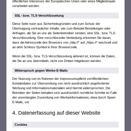
öffentlichen Interesses der Europäischen Union oder eines Mitgliedstaats
verarbeitet werden.
SSL- bzw. TLS-Verschlüsselung
Diese Seite nutzt aus Sicherheitsgründen und zum Schutz der
Übertragung vertraulicher Inhalte, wie zum Beispiel Bestellungen oder
Anfragen, die Sie an uns als Seitenbetreiber senden, eine SSL- bzw. TLS-
Verschlüsselung. Eine verschlüsselte Verbindung erkennen Sie daran,
dass die Adresszeile des Browsers von „http://“ auf „https://“ wechselt und
an dem Schloss-Symbol in Ihrer Browserzeile.
Wenn die SSL- bzw. TLS-Verschlüsselung aktiviert ist, können die Daten,
die Sie an uns übermitteln, nicht von Dritten mitgelesen werden.
Widerspruch gegen Werbe-E-Mails
Der Nutzung von im Rahmen der Impressumspflicht veröffentlichten
Kontaktdaten zur Übersendung von nicht ausdrücklich angeforderter
Werbung und Informationsmaterialien wird hiermit widersprochen. Die
Betreiber der Seiten behalten sich ausdrücklich rechtliche Schritte im Falle
der unverlangten Zusendung von Werbeinformationen, etwa durch Spam-
E-Mails, vor.
4. Datenerfassung auf dieser Website
Cookies