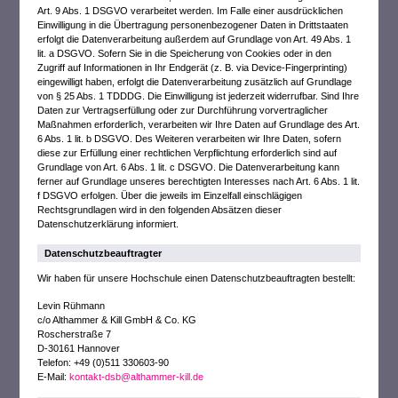
Art. 9 Abs. 1 DSGVO verarbeitet werden. Im Falle einer ausdrücklichen
Einwilligung in die Übertragung personenbezogener Daten in Drittstaaten
erfolgt die Datenverarbeitung außerdem auf Grundlage von Art. 49 Abs. 1
lit. a DSGVO. Sofern Sie in die Speicherung von Cookies oder in den
Zugriff auf Informationen in Ihr Endgerät (z. B. via Device-Fingerprinting)
eingewilligt haben, erfolgt die Datenverarbeitung zusätzlich auf Grundlage
von § 25 Abs. 1 TDDDG. Die Einwilligung ist jederzeit widerrufbar. Sind Ihre
Daten zur Vertragserfüllung oder zur Durchführung vorvertraglicher
Maßnahmen erforderlich, verarbeiten wir Ihre Daten auf Grundlage des Art.
6 Abs. 1 lit. b DSGVO. Des Weiteren verarbeiten wir Ihre Daten, sofern
diese zur Erfüllung einer rechtlichen Verpflichtung erforderlich sind auf
Grundlage von Art. 6 Abs. 1 lit. c DSGVO. Die Datenverarbeitung kann
ferner auf Grundlage unseres berechtigten Interesses nach Art. 6 Abs. 1 lit.
f DSGVO erfolgen. Über die jeweils im Einzelfall einschlägigen
Rechtsgrundlagen wird in den folgenden Absätzen dieser
Datenschutzerklärung informiert.
Datenschutz­beauftragter
Wir haben für unsere Hochschule einen Datenschutzbeauftragten bestellt:
Levin Rühmann
c/o Althammer & Kill GmbH & Co. KG
Roscherstraße 7
D-30161 Hannover
Telefon: +49 (0)511 330603-90
E-Mail:
kontakt-dsb@althammer-kill.de