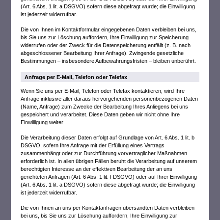
(Art. 6 Abs. 1 lit. a DSGVO) sofern diese abgefragt wurde; die Einwilligung
ist jederzeit widerrufbar.
Die von Ihnen im Kontaktformular eingegebenen Daten verbleiben bei uns,
bis Sie uns zur Löschung auffordern, Ihre Einwilligung zur Speicherung
widerrufen oder der Zweck für die Datenspeicherung entfällt (z. B. nach
abgeschlossener Bearbeitung Ihrer Anfrage). Zwingende gesetzliche
Bestimmungen – insbesondere Aufbewahrungsfristen – bleiben unberührt.
Anfrage per E-Mail, Telefon oder Telefax
Wenn Sie uns per E-Mail, Telefon oder Telefax kontaktieren, wird Ihre
Anfrage inklusive aller daraus hervorgehenden personenbezogenen Daten
(Name, Anfrage) zum Zwecke der Bearbeitung Ihres Anliegens bei uns
gespeichert und verarbeitet. Diese Daten geben wir nicht ohne Ihre
Einwilligung weiter.
Die Verarbeitung dieser Daten erfolgt auf Grundlage von Art. 6 Abs. 1 lit. b
DSGVO, sofern Ihre Anfrage mit der Erfüllung eines Vertrags
zusammenhängt oder zur Durchführung vorvertraglicher Maßnahmen
erforderlich ist. In allen übrigen Fällen beruht die Verarbeitung auf unserem
berechtigten Interesse an der effektiven Bearbeitung der an uns
gerichteten Anfragen (Art. 6 Abs. 1 lit. f DSGVO) oder auf Ihrer Einwilligung
(Art. 6 Abs. 1 lit. a DSGVO) sofern diese abgefragt wurde; die Einwilligung
ist jederzeit widerrufbar.
Die von Ihnen an uns per Kontaktanfragen übersandten Daten verbleiben
bei uns, bis Sie uns zur Löschung auffordern, Ihre Einwilligung zur