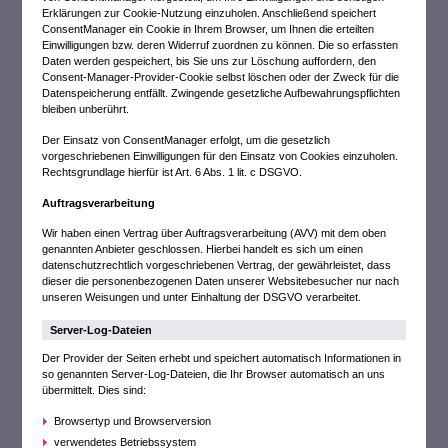
Erklärungen zur Cookie-Nutzung einzuholen. Anschließend speichert
ConsentManager ein Cookie in Ihrem Browser, um Ihnen die erteilten
Einwilligungen bzw. deren Widerruf zuordnen zu können. Die so erfassten
Daten werden gespeichert, bis Sie uns zur Löschung auffordern, den
Consent-Manager-Provider-Cookie selbst löschen oder der Zweck für die
Datenspeicherung entfällt. Zwingende gesetzliche Aufbewahrungspflichten
bleiben unberührt.
Der Einsatz von ConsentManager erfolgt, um die gesetzlich
vorgeschriebenen Einwilligungen für den Einsatz von Cookies einzuholen.
Rechtsgrundlage hierfür ist Art. 6 Abs. 1 lit. c DSGVO.
Auftragsverarbeitung
Wir haben einen Vertrag über Auftragsverarbeitung (AVV) mit dem oben
genannten Anbieter geschlossen. Hierbei handelt es sich um einen
datenschutzrechtlich vorgeschriebenen Vertrag, der gewährleistet, dass
dieser die personenbezogenen Daten unserer Websitebesucher nur nach
unseren Weisungen und unter Einhaltung der DSGVO verarbeitet.
Server-Log-Dateien
Der Provider der Seiten erhebt und speichert automatisch Informationen in
so genannten Server-Log-Dateien, die Ihr Browser automatisch an uns
übermittelt. Dies sind:
Browsertyp und Browserversion
verwendetes Betriebssystem