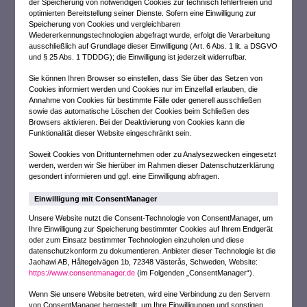
der Speicherung von notwendigen Cookies zur technisch fehlerfreien und
optimierten Bereitstellung seiner Dienste. Sofern eine Einwilligung zur
Speicherung von Cookies und vergleichbaren
Wiedererkennungstechnologien abgefragt wurde, erfolgt die Verarbeitung
ausschließlich auf Grundlage dieser Einwilligung (Art. 6 Abs. 1 lit. a DSGVO
und § 25 Abs. 1 TDDDG); die Einwilligung ist jederzeit widerrufbar.
Sie können Ihren Browser so einstellen, dass Sie über das Setzen von
Cookies informiert werden und Cookies nur im Einzelfall erlauben, die
Annahme von Cookies für bestimmte Fälle oder generell ausschließen
sowie das automatische Löschen der Cookies beim Schließen des
Browsers aktivieren. Bei der Deaktivierung von Cookies kann die
Funktionalität dieser Website eingeschränkt sein.
Soweit Cookies von Drittunternehmen oder zu Analysezwecken eingesetzt
werden, werden wir Sie hierüber im Rahmen dieser Datenschutzerklärung
gesondert informieren und ggf. eine Einwilligung abfragen.
Einwilligung mit ConsentManager
Unsere Website nutzt die Consent-Technologie von ConsentManager, um
Ihre Einwilligung zur Speicherung bestimmter Cookies auf Ihrem Endgerät
oder zum Einsatz bestimmter Technologien einzuholen und diese
datenschutzkonform zu dokumentieren. Anbieter dieser Technologie ist die
Jaohawi AB, Håltegelvägen 1b, 72348 Västerås, Schweden, Website:
https://www.consentmanager.de
(im Folgenden „ConsentManager“).
Wenn Sie unsere Website betreten, wird eine Verbindung zu den Servern
von ConsentManager hergestellt, um Ihre Einwilligungen und sonstigen