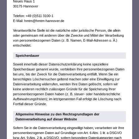
Neues Haus 1
30175 Hannover
Telefon: +49 (0)511 3100-1
E-Mail: hmtm@hmtm-hannover.de
Verantwortliche Stelle ist die natürliche oder juristische Person, die allein
oder gemeinsam mit anderen über die Zwecke und Mittel der Verarbeitung
von personenbezogenen Daten (z. B. Namen, E-Mail-Adressen o. Ä.)
entscheidet.
Speicherdauer
Soweit innerhalb dieser Datenschutzerklärung keine speziellere
Speicherdauer genannt wurde, verbleiben Ihre personenbezogenen Daten
bei uns, bis der Zweck für die Datenverarbeitung entfällt. Wenn Sie ein
berechtigtes Löschersuchen geltend machen oder eine Einwilligung zur
Datenverarbeitung widerrufen, werden Ihre Daten gelöscht, sofern wir
keine anderen rechtlich zulässigen Gründe für die Speicherung Ihrer
personenbezogenen Daten haben (z. B. steuer- oder handelsrechtliche
Aufbewahrungsfristen); im letztgenannten Fall erfolgt die Löschung nach
Fortfall dieser Gründe.
Allgemeine Hinweise zu den Rechtsgrundlagen der
Datenverarbeitung auf dieser Website
Sofern Sie in die Datenverarbeitung eingewilligt haben, verarbeiten wir Ihre
personenbezogenen Daten auf Grundlage von Art. 6 Abs. 1 lit. a DSGVO
bzw. Art. 9 Abs. 2 lit. a DSGVO, sofern besondere Datenkategorien nach