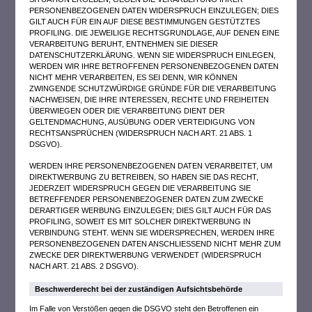
PERSONENBEZOGENEN DATEN WIDERSPRUCH EINZULEGEN; DIES
GILT AUCH FÜR EIN AUF DIESE BESTIMMUNGEN GESTÜTZTES
PROFILING. DIE JEWEILIGE RECHTSGRUNDLAGE, AUF DENEN EINE
VERARBEITUNG BERUHT, ENTNEHMEN SIE DIESER
DATENSCHUTZERKLÄRUNG. WENN SIE WIDERSPRUCH EINLEGEN,
WERDEN WIR IHRE BETROFFENEN PERSONENBEZOGENEN DATEN
NICHT MEHR VERARBEITEN, ES SEI DENN, WIR KÖNNEN
ZWINGENDE SCHUTZWÜRDIGE GRÜNDE FÜR DIE VERARBEITUNG
NACHWEISEN, DIE IHRE INTERESSEN, RECHTE UND FREIHEITEN
ÜBERWIEGEN ODER DIE VERARBEITUNG DIENT DER
GELTENDMACHUNG, AUSÜBUNG ODER VERTEIDIGUNG VON
RECHTSANSPRÜCHEN (WIDERSPRUCH NACH ART. 21 ABS. 1
DSGVO).
WERDEN IHRE PERSONENBEZOGENEN DATEN VERARBEITET, UM
DIREKTWERBUNG ZU BETREIBEN, SO HABEN SIE DAS RECHT,
JEDERZEIT WIDERSPRUCH GEGEN DIE VERARBEITUNG SIE
BETREFFENDER PERSONENBEZOGENER DATEN ZUM ZWECKE
DERARTIGER WERBUNG EINZULEGEN; DIES GILT AUCH FÜR DAS
PROFILING, SOWEIT ES MIT SOLCHER DIREKTWERBUNG IN
VERBINDUNG STEHT. WENN SIE WIDERSPRECHEN, WERDEN IHRE
PERSONENBEZOGENEN DATEN ANSCHLIESSEND NICHT MEHR ZUM
ZWECKE DER DIREKTWERBUNG VERWENDET (WIDERSPRUCH
NACH ART. 21 ABS. 2 DSGVO).
Beschwerde­recht bei der zuständigen Aufsichts­behörde
Im Falle von Verstößen gegen die DSGVO steht den Betroffenen ein