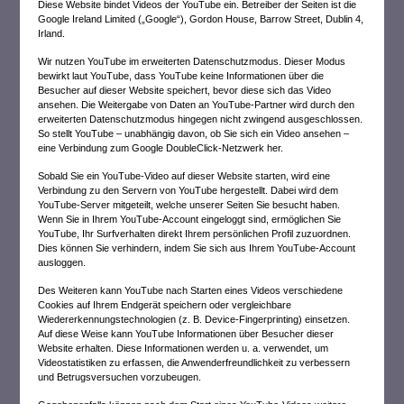
Diese Website bindet Videos der YouTube ein. Betreiber der Seiten ist die
Google Ireland Limited („Google“), Gordon House, Barrow Street, Dublin 4,
Irland.
Wir nutzen YouTube im erweiterten Datenschutzmodus. Dieser Modus
bewirkt laut YouTube, dass YouTube keine Informationen über die
Besucher auf dieser Website speichert, bevor diese sich das Video
ansehen. Die Weitergabe von Daten an YouTube-Partner wird durch den
erweiterten Datenschutzmodus hingegen nicht zwingend ausgeschlossen.
So stellt YouTube – unabhängig davon, ob Sie sich ein Video ansehen –
eine Verbindung zum Google DoubleClick-Netzwerk her.
Sobald Sie ein YouTube-Video auf dieser Website starten, wird eine
Verbindung zu den Servern von YouTube hergestellt. Dabei wird dem
YouTube-Server mitgeteilt, welche unserer Seiten Sie besucht haben.
Wenn Sie in Ihrem YouTube-Account eingeloggt sind, ermöglichen Sie
YouTube, Ihr Surfverhalten direkt Ihrem persönlichen Profil zuzuordnen.
Dies können Sie verhindern, indem Sie sich aus Ihrem YouTube-Account
ausloggen.
Des Weiteren kann YouTube nach Starten eines Videos verschiedene
Cookies auf Ihrem Endgerät speichern oder vergleichbare
Wiedererkennungstechnologien (z. B. Device-Fingerprinting) einsetzen.
Auf diese Weise kann YouTube Informationen über Besucher dieser
Website erhalten. Diese Informationen werden u. a. verwendet, um
Videostatistiken zu erfassen, die Anwenderfreundlichkeit zu verbessern
und Betrugsversuchen vorzubeugen.