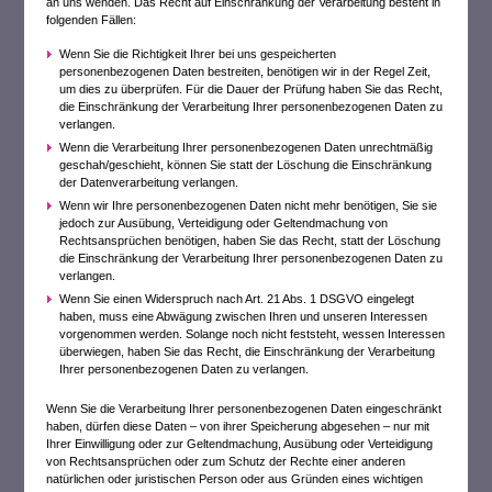
an uns wenden. Das Recht auf Einschränkung der Verarbeitung besteht in
folgenden Fällen:
Wenn Sie die Richtigkeit Ihrer bei uns gespeicherten
personenbezogenen Daten bestreiten, benötigen wir in der Regel Zeit,
um dies zu überprüfen. Für die Dauer der Prüfung haben Sie das Recht,
die Einschränkung der Verarbeitung Ihrer personenbezogenen Daten zu
verlangen.
Wenn die Verarbeitung Ihrer personenbezogenen Daten unrechtmäßig
geschah/geschieht, können Sie statt der Löschung die Einschränkung
der Datenverarbeitung verlangen.
Wenn wir Ihre personenbezogenen Daten nicht mehr benötigen, Sie sie
jedoch zur Ausübung, Verteidigung oder Geltendmachung von
Rechtsansprüchen benötigen, haben Sie das Recht, statt der Löschung
die Einschränkung der Verarbeitung Ihrer personenbezogenen Daten zu
verlangen.
Wenn Sie einen Widerspruch nach Art. 21 Abs. 1 DSGVO eingelegt
haben, muss eine Abwägung zwischen Ihren und unseren Interessen
vorgenommen werden. Solange noch nicht feststeht, wessen Interessen
überwiegen, haben Sie das Recht, die Einschränkung der Verarbeitung
Ihrer personenbezogenen Daten zu verlangen.
Wenn Sie die Verarbeitung Ihrer personenbezogenen Daten eingeschränkt
haben, dürfen diese Daten – von ihrer Speicherung abgesehen – nur mit
Ihrer Einwilligung oder zur Geltendmachung, Ausübung oder Verteidigung
von Rechtsansprüchen oder zum Schutz der Rechte einer anderen
natürlichen oder juristischen Person oder aus Gründen eines wichtigen