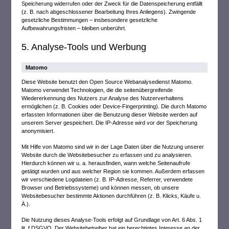
Speicherung widerrufen oder der Zweck für die Datenspeicherung entfällt
(z. B. nach abgeschlossener Bearbeitung Ihres Anliegens). Zwingende
gesetzliche Bestimmungen – insbesondere gesetzliche
Aufbewahrungsfristen – bleiben unberührt.
5. Analyse-Tools und Werbung
Matomo
Diese Website benutzt den Open Source Webanalysedienst Matomo.
Matomo verwendet Technologien, die die seitenübergreifende
Wiedererkennung des Nutzers zur Analyse des Nutzerverhaltens
ermöglichen (z. B. Cookies oder Device-Fingerprinting). Die durch Matomo
erfassten Informationen über die Benutzung dieser Website werden auf
unserem Server gespeichert. Die IP-Adresse wird vor der Speicherung
anonymisiert.
Mit Hilfe von Matomo sind wir in der Lage Daten über die Nutzung unserer
Website durch die Websitebesucher zu erfassen und zu analysieren.
Hierdurch können wir u. a. herausfinden, wann welche Seitenaufrufe
getätigt wurden und aus welcher Region sie kommen. Außerdem erfassen
wir verschiedene Logdateien (z. B. IP-Adresse, Referrer, verwendete
Browser und Betriebssysteme) und können messen, ob unsere
Websitebesucher bestimmte Aktionen durchführen (z. B. Klicks, Käufe u.
Ä.).
Die Nutzung dieses Analyse-Tools erfolgt auf Grundlage von Art. 6 Abs. 1
lit. f DSGVO. Der Websitebetreiber hat ein berechtigtes Interesse an der