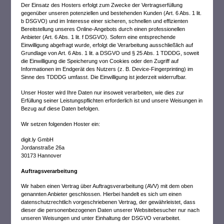
Der Einsatz des Hosters erfolgt zum Zwecke der Vertragserfüllung
gegenüber unseren potenziellen und bestehenden Kunden (Art. 6 Abs. 1 lit.
b DSGVO) und im Interesse einer sicheren, schnellen und effizienten
Bereitstellung unseres Online-Angebots durch einen professionellen
Anbieter (Art. 6 Abs. 1 lit. f DSGVO). Sofern eine entsprechende
Einwilligung abgefragt wurde, erfolgt die Verarbeitung ausschließlich auf
Grundlage von Art. 6 Abs. 1 lit. a DSGVO und § 25 Abs. 1 TDDDG, soweit
die Einwilligung die Speicherung von Cookies oder den Zugriff auf
Informationen im Endgerät des Nutzers (z. B. Device-Fingerprinting) im
Sinne des TDDDG umfasst. Die Einwilligung ist jederzeit widerrufbar.
Unser Hoster wird Ihre Daten nur insoweit verarbeiten, wie dies zur
Erfüllung seiner Leistungspflichten erforderlich ist und unsere Weisungen in
Bezug auf diese Daten befolgen.
Wir setzen folgenden Hoster ein:
digit.ly GmbH
Jordanstraße 26a
30173 Hannover
Auftragsverarbeitung
Wir haben einen Vertrag über Auftragsverarbeitung (AVV) mit dem oben
genannten Anbieter geschlossen. Hierbei handelt es sich um einen
datenschutzrechtlich vorgeschriebenen Vertrag, der gewährleistet, dass
dieser die personenbezogenen Daten unserer Websitebesucher nur nach
unseren Weisungen und unter Einhaltung der DSGVO verarbeitet.