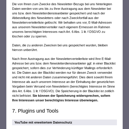
Die von Ihnen zum Zwecke des Newsletter-Bezugs bei uns hinterlegten
Daten werden von uns bis zu Ihrer Austragung aus dem Newsletter bei
uns bzw. dem Newsletterdiensteanbieter gespeichert und nach der
Abbestellung des Newsletters oder nach Zweckfortfall aus der
Newsletterverteilerliste gelöscht. Wir behalten uns vor, E-Mail-Adressen
aus unserem Newsletterverteiler nach eigenem Ermessen im Rahmen
unseres berechtigten Interesses nach Art. 6 Abs. 1 lit. f DSGVO zu
löschen oder zu sperren.
Daten, die zu anderen Zwecken bei uns gespeichert wurden, bleiben
hiervon unberührt.
Nach Ihrer Austragung aus der Newsletterverteilerliste wird Ihre E-Mail-
Adresse bei uns bzw. dem Newsletterdiensteanbieter ggf. in einer Blacklist
gespeichert, sofern dies zur Verhinderung künftiger Mailings erforderlich
ist. Die Daten aus der Blacklist werden nur für diesen Zweck verwendet
und nicht mit anderen Daten zusammengeführt. Dies dient sowohl Ihrem
Interesse als auch unserem Interesse an der Einhaltung der gesetzlichen
Vorgaben beim Versand von Newslettern (berechtigtes Interesse im Sinne
des Art. 6 Abs. 1 lit. f DSGVO). Die Speicherung in der Blacklist ist zeitlich
nicht befristet.
Sie können der Speicherung widersprechen, sofern
Ihre Interessen unser berechtigtes Interesse überwiegen.
7. Plugins und Tools
YouTube mit erweitertem Datenschutz